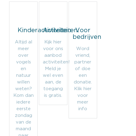
Kinderactiviteiten
Activiteiten:
Voor
bedrijven
Altijd al
Kijk hier
meer
voor ons
Word
over
aanbod
vriend,
vogels
activiteiten!
partner
en
Meld je
of doe
natuur
wel even
een
willen
aan, de
donatie.
weten?
toegang
Klik hier
Kom dan
is gratis.
voor
iedere
meer
eerste
info
zondag
van de
maand
naar