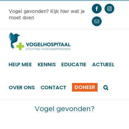
Ga
Facebook
Instagram
naar
Vogel gevonden? Kijk hier wat je
inhoud
moet doen
E-
mail
HELP MEE
KENNIS
EDUCATIE
ACTUEEL
DONEER
OVER ONS
CONTACT
Vogel gevonden?